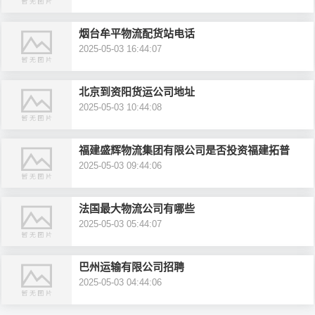
烟台牟平物流配货站电话
2025-05-03 16:44:07
北京到资阳货运公司地址
2025-05-03 10:44:08
福建盛辉物流集团有限公司是否投资福建拓普
2025-05-03 09:44:06
法国最大物流公司有哪些
2025-05-03 05:44:07
巴州运输有限公司招聘
2025-05-03 04:44:06