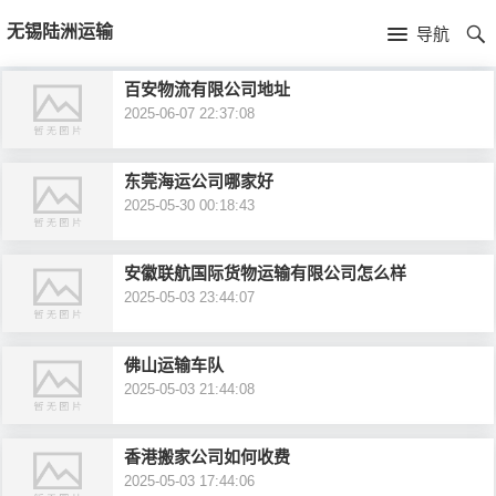
首
无锡陆洲运输
导航
页
首
百安物流有限公司地址
2025-06-07 22:37:08
页
公
司
东莞海运公司哪家好
2025-05-30 00:18:43
介
安徽联航国际货物运输有限公司怎么样
绍
2025-05-03 23:44:07
佛山运输车队
2025-05-03 21:44:08
香港搬家公司如何收费
2025-05-03 17:44:06